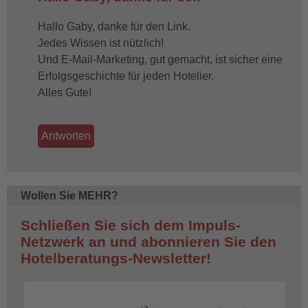
Hallo
Hallo Gaby, danke für den Link.
Werner.
Jedes Wissen ist nützlich!
Danke
Und E-Mail-Marketing, gut gemacht, ist sicher eine
für
Erfolgsgeschichte für jeden Hotelier.
einen
Alles Gute!
by
Gaby
Engelbart
Antworten
(not
verified)
Wollen Sie MEHR?
Schließen Sie sich dem Impuls-
Netzwerk an und abonnieren Sie den
Hotelberatungs-Newsletter!