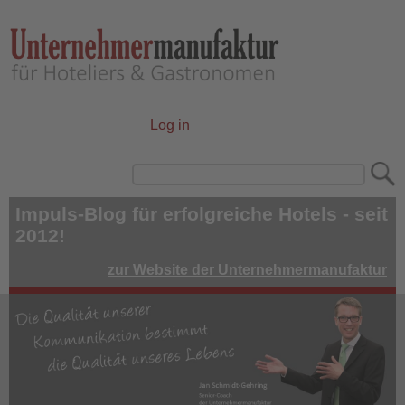
Skip
to
main
content
Log in
User
account
Search
menu
Impuls-Blog für erfolgreiche Hotels - seit
2012!
zur Website der Unternehmermanufaktur