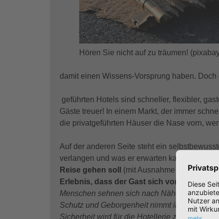
Hören Sie nicht auf zu träumen! (pixabay
damit einen Wissens-Vorsprung haben. Doch d
geführten Hotels sind schneller, flexibler, gas
Gäste treuer! In einem Markt, der immer schnel
die privatgeführten Häuser die Nase vorn, wen
Auf der anderen Seite steht ein selbstbewusst
verlangen und was er erwarten kann. Diesem 
Reise gehen soll
(mit Ausnahme der Geschäft
Erlebnis, dass der Gast sich von dieser Rei
Menschen sehnen sich nach Nähe, nach Unmitt
Schutz und Geborgenheit nimmt in einer Welt
Sicherheit wird für die Hotellerie zu einem Zu