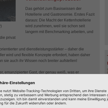
Das gehört zum Basiswissen der
Hotellerie und Gastronomie. Erstes Fazit
daraus: Die Macht der Kettenhotellerie
)
wird zunehmen, weil sie schon seit
langem mit Benchmarking arbeiten, und
ie privat
torientierter und dienstleistungsstärker – daher die
ler wird und flexible Konzepte erfordert, haben daher
n sie auch ihr Wissen noch breiter aufstellen!
er, emanzipierter Gast, der genau weiß, was er
heutigen Gast ist es
nicht das Wichtigste
,
wohin die
sreise).
Das was zählt, ist die Erfahrung, das
se erwartet!
„Es kommt zur Renaissance der Werte.
elbarkeit, nach neuer Einfachheit. Die Suche nach
 der unvorhergesehenen Katastrophen weiter zu.
kunftsthema.“
sagt Rita Gerson, von SMG