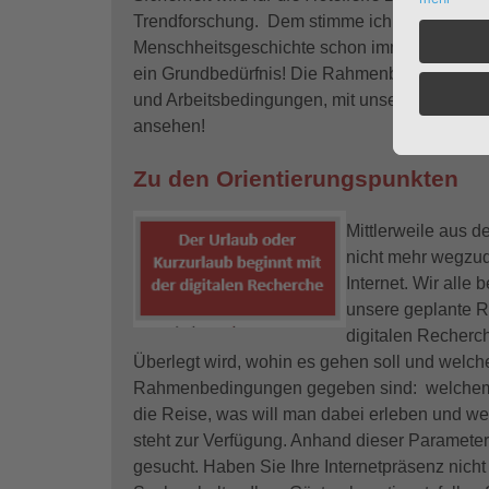
Trendforschung. Dem stimme ich voll zu. Mens
Menschheitsgeschichte schon immer zusammen
ein Grundbedürfnis! Die Rahmenbedingungen 
und Arbeitsbedingungen, mit unserer Wertewe
ansehen!
Zu den Orientierungspunkten
Mittlerweile aus d
nicht mehr wegzu
Internet. Wir alle 
unsere geplante R
digitalen Recherc
Überlegt wird, wohin es gehen soll und welch
Rahmenbedingungen gegeben sind: welchem
die Reise, was will man dabei erleben und w
steht zur Verfügung. Anhand dieser Parameter
gesucht. Haben Sie Ihre Internetpräsenz nicht