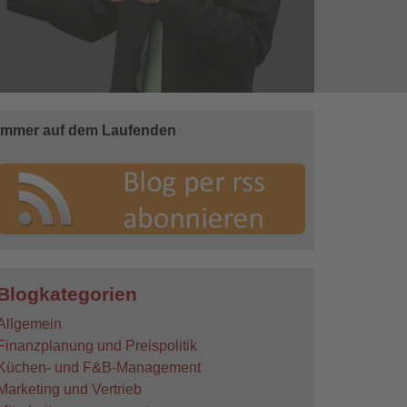
Immer auf dem Laufenden
Blogkategorien
Allgemein
Finanzplanung und Preispolitik
Küchen- und F&B-Management
Marketing und Vertrieb