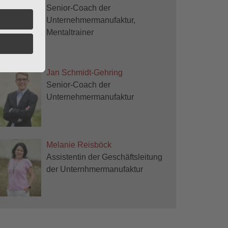
Senior-Coach der
Unternehmermanufaktur,
Mentaltrainer
Jan Schmidt-Gehring
Senior-Coach der
Unternehmermanufaktur
Melanie Reisböck
Assistentin der Geschäftsleitung
der Unternhmermanufaktur