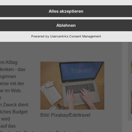
chen wollten (und wollen) in der
kommen und etwas erleben. Das liegt in uns, das ist
dabei sind variabel und hängen mit unseren Lebens-
lt zusammen, und genau das wollen wir uns jetzt
em Alltag
denken - das
beginnen
eise mit der
he im Web.
e
 Zweck dient
elches Budget
Bild: Pixabay/Edeltravel
 wird
 auf das