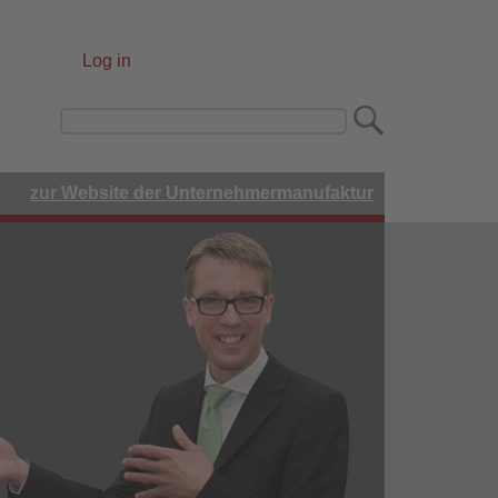
Log in
User
account
Search
menu
zur Website der Unternehmermanufaktur