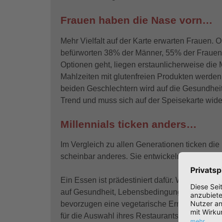
Frauen haben die Nase vorn…
Mehr Vielfalt auf der Karte erwarten Frauen. O
befürworten 38% der Männer, 55% der Frauen
Optionen geht, liegen erstaunlicherweise die
Mahlzeiten mit glutenfreien Produkten werden 
beiden Geschlechtern wird auf die Gesundheit
Trend und muss sich auf der Speisekarte wide
Millennials ticken anders…
Im Vergleich zu allen Generationen ticken di
scheinbar anderes. Sie entwickeln einen aus
Ein Essen ist prädestiniert dafür. Wenig ande
auf Gesundheit, Lebensbedingungen von Tier
bevorzugen eine vegetarische Ernährung und 
für die Auswahl ihres Restaurants. Bei der S