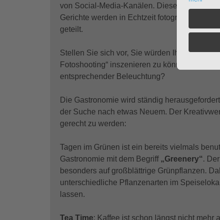
von Social-Media-Kanälen. Dieses Verhalten 
Gerichte werden in Echtzeit fotografiert und on
geteilt.
Stellen Sie sich vor, Sie würden Ihrem jungen 
Fotoshooting“ inszenieren zu können? Mit ei
entsprechender Beleuchtung?
Die Gastronomie wird ständig herausgefordert
der Suche nach etwas Neuem. Der Kreativwerks
gerecht zu werden:
Tagen im Grünen ist ein bereits vielmals benut
Gastronomie mit dem Begriff
„Greenery“
. De
besonders auf großblättrige Grünpflanzen. Da
unterschiedliche Pflanzenarten im Speiselokal
lassen.
Tea Time
: Kaffee ist schon längst nicht mehr