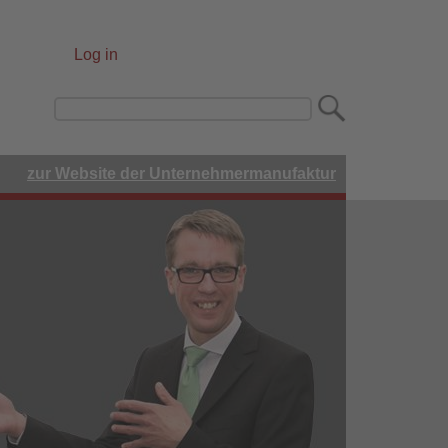
Log in
User
account
Search
menu
zur Website der Unternehmermanufaktur