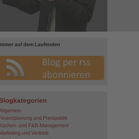
Immer auf dem Laufenden
Blogkategorien
Allgemein
Finanzplanung und Preispolitik
Küchen- und F&B-Management
Marketing und Vertrieb