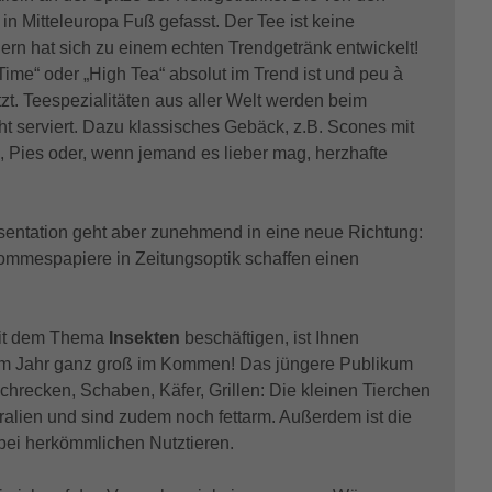
in Mitteleuropa Fuß gefasst. Der Tee ist keine
ern hat sich zu einem echten Trendgetränk entwickelt!
ime“ oder „High Tea“ absolut im Trend ist und peu à
tzt. Teespezialitäten aus aller Welt werden beim
ht serviert. Dazu klassisches Gebäck, z.B. Scones mit
 Pies oder, wenn jemand es lieber mag, herzhafte
äsentation geht aber zunehmend in eine neue Richtung:
ommespapiere in Zeitungsoptik schaffen einen
 mit dem Thema
Insekten
beschäftigen, ist Ihnen
sem Jahr ganz groß im Kommen! Das jüngere Publikum
schrecken, Schaben, Käfer, Grillen: Die kleinen Tierchen
eralien und sind zudem noch fettarm. Außerdem ist die
 bei herkömmlichen Nutztieren.