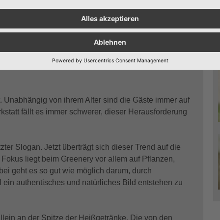
hat unsere Beziehung zum Essen revolutioniert.
line gestellt. Die gastronomische Botschaft wird sofort
Publikum die Möglichkeit schaffen, ein „professionelles
nem dafür geeigneten Platz, passendem Setting und
. Unabhängig von ihrem Alter sind die Gäste immer auf
tatt fällt es immer schwerer, dieser Herausforderung
zter Slogan. Jetzt überträgt sich dieser Trend auf die
r Fokus liegt beim Greenery vor allem auf Pflanzen,
bei geht es so gut wie möglich darum, durch
 ein authentisches und natürliches Bild entstehen zu
 allein an der Spitze der Heißgetränke. Die von den