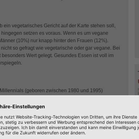
b ein vegetarisches Gericht auf der Karte stehen soll,
 hingegen setzen es voraus. Wenn es um vegane
 Männer (10%) nur knapp hinter den Frauen (12%).
nicht so gefragt wie vegetarische oder gar vegane. Bei
 besonders Wert gelegt. Gesundes Essen ist voll im
rspiegeln.
e Millennials (geboren zwischen 1980 und 1995)
geprägten Wunsch nach Sinnhaftigkeit.
re Lebensbereiche bieten ihnen so viele Möglichkeiten,
en und die Umwelt Einfluss zu nehmen. Sie
die Auswahl vegetarischer Gerichte ist entscheidend
uche nach dem passenden Lokal sind sie fleißige Nutzer