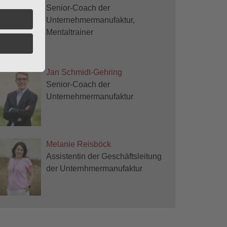
Senior-Coach der
Unternehmermanufaktur,
Mentaltrainer
Jan Schmidt-Gehring
Senior-Coach der
Unternehmermanufaktur
Melanie Reisböck
Assistentin der Geschäftsleitung
der Unternhmermanufaktur