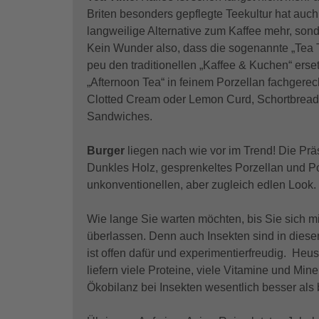
Briten besonders gepflegte Teekultur hat auch 
langweilige Alternative zum Kaffee mehr, sond
Kein Wunder also, dass die sogenannte „Tea T
peu den traditionellen „Kaffee & Kuchen“ erse
„Afternoon Tea“ in feinem Porzellan fachgerec
Clotted Cream oder Lemon Curd, Schortbread,
Sandwiches.
Burger
liegen nach wie vor im Trend! Die Pr
Dunkles Holz, gesprenkeltes Porzellan und P
unkonventionellen, aber zugleich edlen Look.
Wie lange Sie warten möchten, bis Sie sich
überlassen. Denn auch Insekten sind in die
ist offen dafür und experimentierfreudig. Heu
liefern viele Proteine, viele Vitamine und Min
Ökobilanz bei Insekten wesentlich besser als