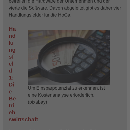
betreffen die Hardware der Unternehmen und der
vierte die Software. Davon abgeleitet gibt es daher vier
Handlungsfelder für die HoGa.
Ha
nd
lu
ng
sf
el
d
1:
Di
Um Einsparpotenzial zu erkennen, ist
e
eine Kostenanalyse erforderlich.
Be
(pixabay)
tri
eb
swirtschaft