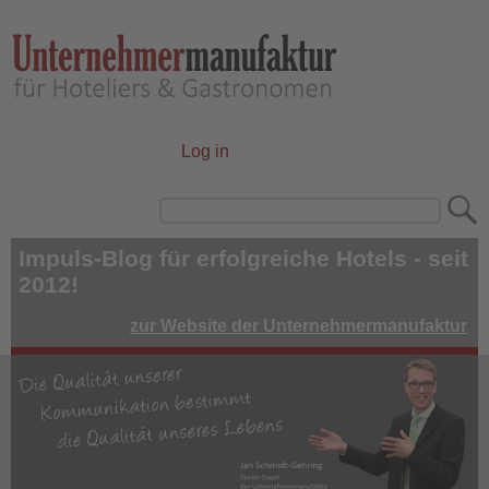
Skip
to
main
content
Log in
User
account
Search
menu
Impuls-Blog für erfolgreiche Hotels - seit
2012!
zur Website der Unternehmermanufaktur