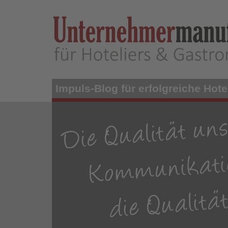
Skip
to
main
content
Impuls-Blog für erfolgreiche Hotel