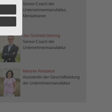
Senior-Coach der
Unternehmermanufaktur,
Mentaltrainer
Jan Schmidt-Gehring
Senior-Coach der
Unternehmermanufaktur
Melanie Reisböck
Assistentin der Geschäftsleitung
der Unternhmermanufaktur