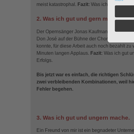
meist katastrophal.
Fazit:
Was ich schlecht un
2. Was ich gut und gern mache.
Der Opernsänger Jonas Kaufmann bekannte in ei
Don José auf der Bühne der Chorégies d´Orang
konnte, für diese Arbeit auch noch bezahlt z
Minuten langen Applaus.
Fazit:
Was ich gut u
Erfolgs.
Bis jetzt war es einfach, die richtigen Sch
zwei verbleibenden Kombinationen, weil hi
Fehler begehen.
3. Was ich gut und ungern mache.
Ein Freund von mir ist ein begnadeter Unterne