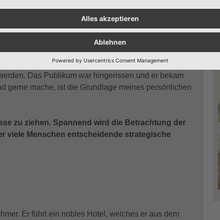
d ungern mache, führt auf direktem Weg zu Frustration.
nem Interview, dass ihm sein diesjähriger Auftritt als
e so viel Spaß gemacht hätte, dass er es nicht fassen
u werden. Das Publikum war hingerissen und er bekam
nd gerne mache, ist die Grundlage meines persönlichen
lüsse zu ziehen. Spannend wird die Betrachtung der
er viele Menschen entscheidende strategische
hmer. Er führt ein nobles Hotel, welches er aus dem