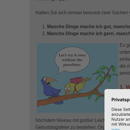
Halten Sie sich einmal bewusst zwei Sachen 
Manche Dinge mache ich gut, manche
Manche Dinge mache ich gern, manch
Es gi
unte
einf
die 
persö
1. 
Eine 
äuße
organ
höchstem Niveau mit großer Leichtigkeit. Die e
Geburtstagsfeier zu bestellen. Organisieren m