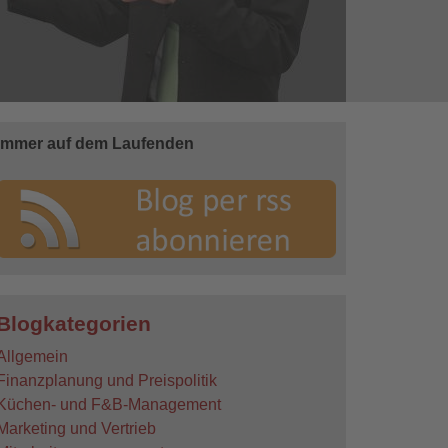
Immer auf dem Laufenden
Blogkategorien
Allgemein
Finanzplanung und Preispolitik
Küchen- und F&B-Management
Marketing und Vertrieb