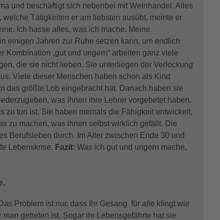
irma und beschäftigt sich nebenbei mit Weinhandel. Alles
e, welche Tätigkeiten er am liebsten ausübt, meinte er
eine. Ich hasse alles, was ich mache. Meine
in einigen Jahren zur Ruhe setzen kann, um endlich
der Kombination „gut und ungern“ arbeiten ganz viele
en, die sie nicht lieben. Sie unterliegen der Verlockung
tus. Viele dieser Menschen haben schon als Kind
rn das größte Lob eingebracht hat. Danach haben sie
iederzugeben, was ihnen ihre Lehrer vorgebetet haben.
s zu tun ist. Sie haben niemals die Fähigkeit entwickelt,
s zu machen, was ihnen selbst wirklich gefällt. Die
res Berufsleben durch. Im Alter zwischen Ende 30 und
iefe Lebenskrise.
Fazit:
Was ich gut und ungern mache,
e.
as Problem ist nur, dass Ihr Gesang für alle klingt wie
man getreten ist. Sogar ihr Lebensgefährte hat sie