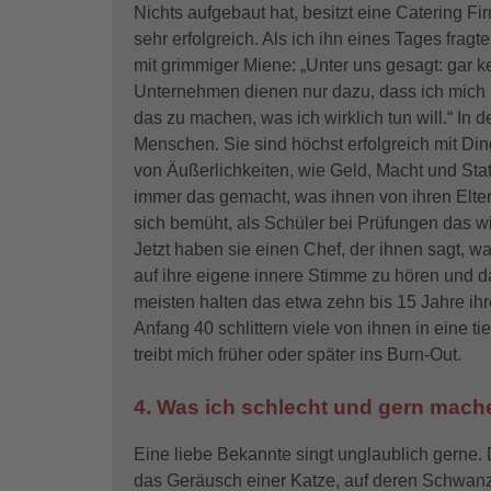
Nichts aufgebaut hat, besitzt eine Catering F
sehr erfolgreich. Als ich ihn eines Tages fragt
mit grimmiger Miene: „Unter uns gesagt: gar k
Unternehmen dienen nur dazu, dass ich mich 
das zu machen, was ich wirklich tun will.“ In 
Menschen. Sie sind höchst erfolgreich mit Ding
von Äußerlichkeiten, wie Geld, Macht und Sta
immer das gemacht, was ihnen von ihren Elte
sich bemüht, als Schüler bei Prüfungen das w
Jetzt haben sie einen Chef, der ihnen sagt, wa
auf ihre eigene innere Stimme zu hören und da
meisten halten das etwa zehn bis 15 Jahre ih
Anfang 40 schlittern viele von ihnen in eine t
treibt mich früher oder später ins Burn-Out.
4. Was ich schlecht und gern mach
Eine liebe Bekannte singt unglaublich gerne. D
das Geräusch einer Katze, auf deren Schwanz 