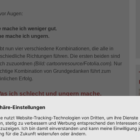
vor Augen:
 mache ich weniger gut.
e mache ich ungern.
bt nun vier verschiedene Kombinationen, die alle in
rschiedliche Richtungen führen. Die ersten beiden sind
ach zuzuordnen
(Bild: cartoonresource/Fotolia.com).
Nur
richtige Kombination von Grundgedanken führt zum
nlichen Erfolg.
Was ich schlecht und ungern mache.
ganz liebe Freundin organisiert sehr schlecht und
rst ungern. Eine professionelle Event-Managerin
isiert Veranstaltungen für über 3.000 Personen auf
rste hingegen vergisst sogar, eine Torte für ihre eigene
acht ihr einfach keine Freude und das Ergebnis ist