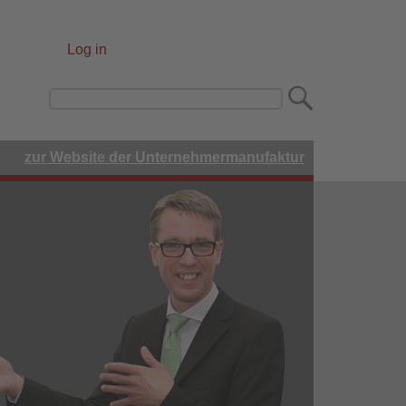
Log in
User
account
Search
menu
zur Website der Unternehmermanufaktur