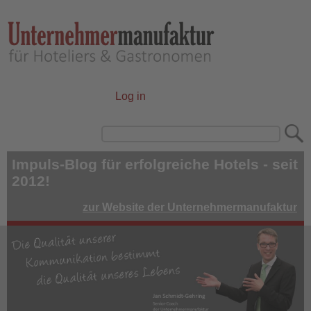
Skip
to
main
content
Log in
User
account
Search
menu
Impuls-Blog für erfolgreiche Hotels - seit
2012!
zur Website der Unternehmermanufaktur