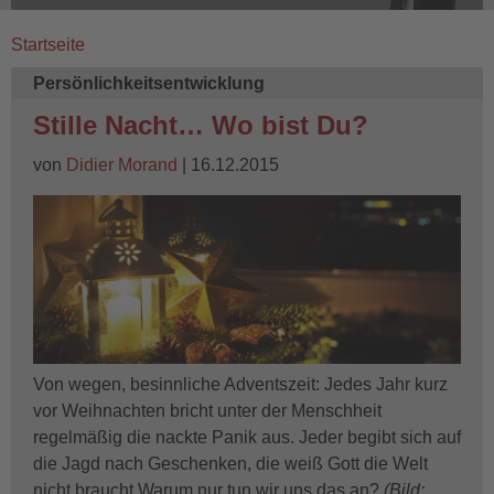
Startseite
Breadcrumb
Persönlichkeitsentwicklung
Stille Nacht… Wo bist Du?
von
Didier Morand
| 16.12.2015
Von wegen, besinnliche Adventszeit: Jedes Jahr kurz
vor Weihnachten bricht unter der Menschheit
regelmäßig die nackte Panik aus. Jeder begibt sich auf
die Jagd nach Geschenken, die weiß Gott die Welt
nicht braucht.Warum nur tun wir uns das an?
(Bild: