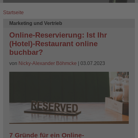
Startseite
Breadcrumb
Marketing und Vertrieb
Online-Reservierung: Ist Ihr
(Hotel)-Restaurant online
buchbar?
von
Nicky-Alexander Böhmcke
| 03.07.2023
7 Gründe für ein Online-