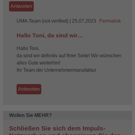
Antworten
UMA-Team (not verified)
In
| 25.07.2023
Permalink
reply
Hallo Toni, da sind wir…
to
Heute
Hallo Toni,
sollte
da sind wir definitiv auf Ihrer Seite! Wir wünschen
ein
alles Gute weiterhin!
Restaurant…
Ihr Team der Unternehmermanufaktur
by
Toni
(not
Antworten
verified)
Wollen Sie MEHR?
Schließen Sie sich dem Impuls-