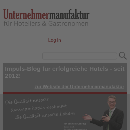
Skip
to
main
content
Log in
User
account
Search
menu
Impuls-Blog für erfolgreiche Hotels - seit
2012!
zur Website der Unternehmermanufaktur